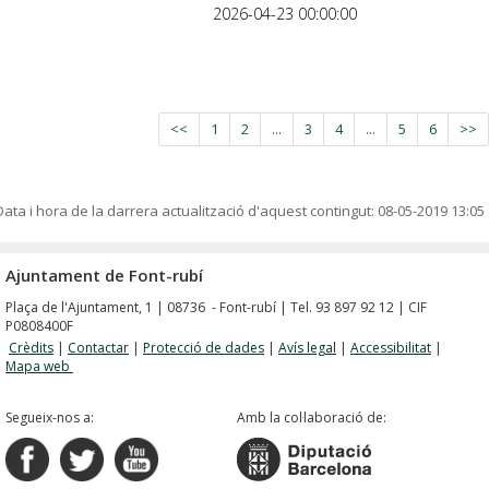
2026-04-23 00:00:00
<<
1
2
...
3
4
...
5
6
>>
Data i hora de la darrera actualització d'aquest contingut:
08-05-2019 13:05
Ajuntament de Font-rubí
Plaça de l'Ajuntament, 1 | 08736 - Font-rubí | Tel. 93 897 92 12 | CIF
P0808400F
Crèdits
|
Contactar
|
Protecció de dades
|
Avís legal
|
Accessibilitat
|
Mapa web
Segueix-nos a:
Amb la col·laboració de: