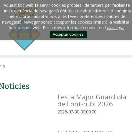
Aquest lloc web fa servir cookies pròpies i de tercers per faciliar-te
una experiència de navegació òptima i recabar informació anònima
per millorar i adaptar-nos a les teves preferències i pautes de
navegació. Navegar sense acceptar les cookies limitarà la visibilitat i
funcions del web. Per a més informació consulteu l´
avis legal
.
Acceptar Cookies
nici
Notícies
Festa Major Guardiola
de Font-rubí 2026
2026-07-30 00:00:00