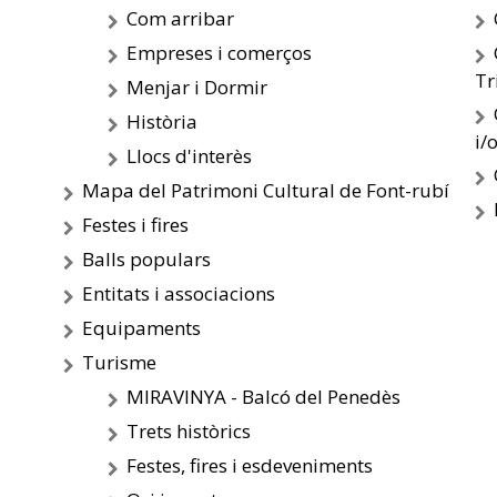
Com arribar
Empreses i comerços
Tr
Menjar i Dormir
Història
i/
Llocs d'interès
Mapa del Patrimoni Cultural de Font-rubí
Festes i fires
Balls populars
Entitats i associacions
Equipaments
Turisme
MIRAVINYA - Balcó del Penedès
Trets històrics
Festes, fires i esdeveniments