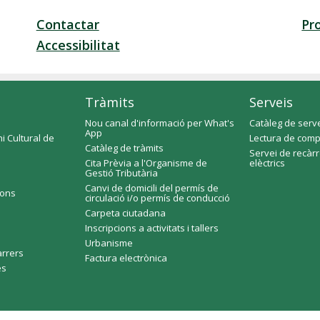
Contactar
Pr
Accessibilitat
Tràmits
Serveis
Nou canal d'informació per What's
Catàleg de serv
App
i Cultural de
Lectura de comp
Catàleg de tràmits
Servei de recàr
Cita Prèvia a l'Organisme de
elèctrics
Gestió Tributària
Canvi de domicili del permís de
ions
circulació i/o permís de conducció
Carpeta ciutadana
Inscripcions a activitats i tallers
Urbanisme
arrers
Factura electrònica
es