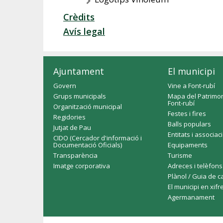
Crèdits
Avís legal
Ajuntament
El municipi
Govern
Vine a Font-rubí
Grups municipals
Mapa del Patrimon
Font-rubí
Organització municipal
Festes i fires
Regidories
Balls populars
Jutjat de Pau
Entitats i associac
CIDO (Cercador d'informació i
Documentació Oficials)
Equipaments
Transparència
Turisme
Imatge corporativa
Adreces i telèfons
Plànol / Guia de c
El municipi en xifr
Agermanament