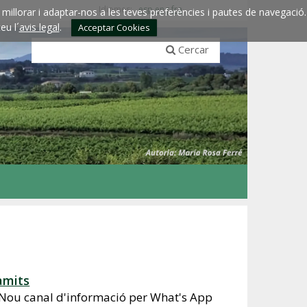
Idiomes:
esp
eng
fra
millorar i adaptar-nos a les teves preferències i pautes de navegació.
eu l´
avis legal
.
Acceptar Cookies
Cercar
àmits
Nou canal d'informació per What's App