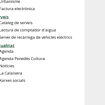
Urbanisme
Factura electrònica
rveis
Catàleg de serveis
Lectura de comptador d'aigua
Servei de recàrrega de vehicles elèctrics
tualitat
Agenda
Agenda Penedès Cultura
Notícies
La Calaixera
Xarxes socials