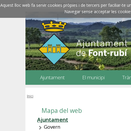
Data i hora oficials: 07/08/2026
17:14
Aquest lloc web fa servir cookies pròpies i de tercers per faciliar-t
Navegar sense acceptar les cookies l
Ajuntament
El municipi
Trà
Inici
Mapa del web
Ajuntament
Govern