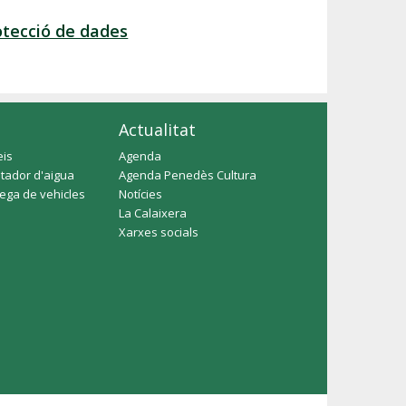
otecció de dades
Actualitat
eis
Agenda
tador d'aigua
Agenda Penedès Cultura
rega de vehicles
Notícies
La Calaixera
Xarxes socials