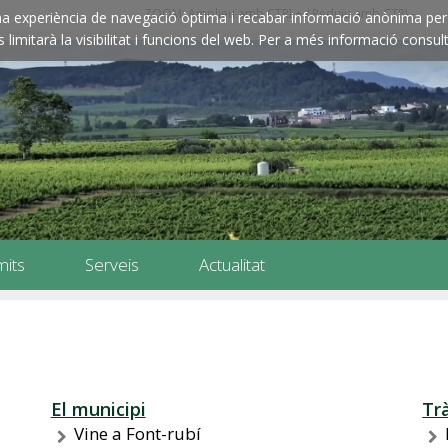
ZOOM: Amplieu amb CTRL+ / Reduïu amb CTRL-
e una experiència de navegació òptima i recabar informació anònima per 
imitarà la visibilitat i funcions del web. Per a més informació consult
mits
Serveis
Actualitat
El municipi
Tr
Vine a Font-rubí