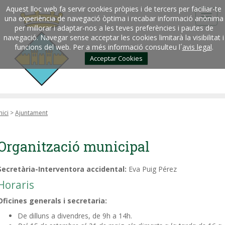
Aquest lloc web fa servir cookies pròpies i de tercers per faciliar-te
una experiència de navegació òptima i recabar informació anònima
per millorar i adaptar-nos a les teves preferències i pautes de
navegació. Navegar sense acceptar les cookies limitarà la visibilitat i
funcions del web. Per a més informació consulteu l´
avis legal
.
Acceptar Cookies
nici
>
Ajuntament
Organització municipal
Secretària-Interventora accidental:
Eva Puig Pérez
Horaris
Oficines generals i secretaria:
De dilluns a divendres, de 9h a 14h.