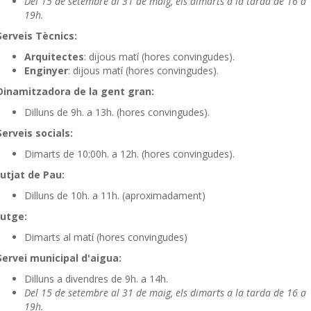
Del 15 de setembre al 31 de maig, els dimarts a la tarda de 16 a
19h.
Serveis Tècnics:
Arquitectes
: dijous matí (hores convingudes).
Enginyer
: dijous matí (hores convingudes).
Dinamitzadora de la gent gran:
Dilluns de 9h. a 13h. (hores convingudes).
Serveis socials:
Dimarts de 10:00h. a 12h. (hores convingudes).
Jutjat de Pau:
Dilluns de 10h. a 11h. (aproximadament)
Jutge:
Dimarts al matí (hores convingudes)
Servei municipal d'aigua:
Dilluns a divendres de 9h. a 14h.
Del 15 de setembre al 31 de maig, els dimarts a la tarda de 16 a
19h.