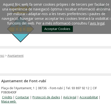
Aquest lloc web fa servir cookies pròpies i de tercers per faciliar-te
una experiència de navegació òptima i recabar informació anònima
per millorar i adaptar-nos a les teves preferències i pautes de
navegació. Navegar sense acceptar les cookies limitarà la visibilitat i
funcions del web. Per a més informació consulteu l´
avis legal
.
Acceptar Cookies
nici
>
Ajuntament
Ajuntament de Font-rubí
Plaça de l'Ajuntament, 1 | 08736 - Font-rubí | Tel. 93 897 92 12 | CIF
P0808400F
Crèdits
|
Contactar
|
Protecció de dades
|
Avís legal
|
Accessibilitat
|
Mapa web