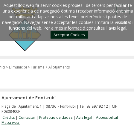
Aquest lloc web fa servir cookies pròpies i de tercers per faciliar-te
una experiència de navegació òptima i recabar informació anònima
per millorar i adaptar-nos a les teves preferències i pautes de
navegació. Navegar sense acceptar les cookies limitarà la visibilitat i
funcions del web. Per a més informació consulteu l´
avis legal
.
Acceptar Cookies
nici
>
El municipi
>
Turisme
>
Allotjaments
Ajuntament de Font-rubí
Plaça de l'Ajuntament, 1 | 08736 - Font-rubí | Tel. 93 897 92 12 | CIF
P0808400F
Crèdits
|
Contactar
|
Protecció de dades
|
Avís legal
|
Accessibilitat
|
Mapa web