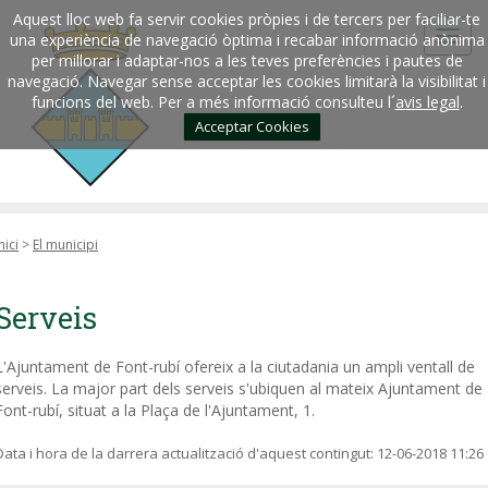
Aquest lloc web fa servir cookies pròpies i de tercers per faciliar-te
una experiència de navegació òptima i recabar informació anònima
per millorar i adaptar-nos a les teves preferències i pautes de
navegació. Navegar sense acceptar les cookies limitarà la visibilitat i
funcions del web. Per a més informació consulteu l´
avis legal
.
Acceptar Cookies
nici
>
El municipi
Serveis
L'Ajuntament de Font-rubí ofereix a la ciutadania un ampli ventall de
serveis. La major part dels serveis s'ubiquen al mateix Ajuntament de
Font-rubí, situat a la Plaça de l'Ajuntament, 1.
Data i hora de la darrera actualització d'aquest contingut:
12-06-2018 11:26