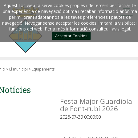
Aquest lloc web fa servir cookies pròpies i de tercers per faciliar-te
una experiència de navegació òptima i recabar informació anònima
per millorar i adaptar-nos a les teves preferències i pautes de
navegació. Navegar sense acceptar les cookies limitarà la visibilitat i
funcions del web. Per a més informació consulteu l´
avis legal
.
Acceptar Cookies
nici
>
El municipi
>
Equipaments
Notícies
Festa Major Guardiola
de Font-rubí 2026
2026-07-30 00:00:00