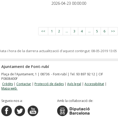
2026-04-23 00:00:00
<<
1
2
...
3
4
...
5
6
>>
Data i hora de la darrera actualització d'aquest contingut:
08-05-2019 13:05
Ajuntament de Font-rubí
Plaça de l'Ajuntament, 1 | 08736 - Font-rubí | Tel. 93 897 92 12 | CIF
P0808400F
Crèdits
|
Contactar
|
Protecció de dades
|
Avís legal
|
Accessibilitat
|
Mapa web
Segueix-nos a:
Amb la col·laboració de: