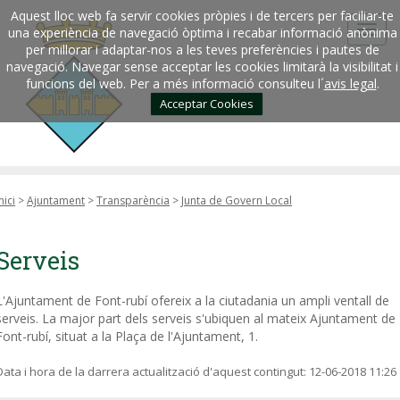
Aquest lloc web fa servir cookies pròpies i de tercers per faciliar-te
una experiència de navegació òptima i recabar informació anònima
per millorar i adaptar-nos a les teves preferències i pautes de
navegació. Navegar sense acceptar les cookies limitarà la visibilitat i
funcions del web. Per a més informació consulteu l´
avis legal
.
Acceptar Cookies
nici
>
Ajuntament
>
Transparència
>
Junta de Govern Local
Serveis
L'Ajuntament de Font-rubí ofereix a la ciutadania un ampli ventall de
serveis. La major part dels serveis s'ubiquen al mateix Ajuntament de
Font-rubí, situat a la Plaça de l'Ajuntament, 1.
Data i hora de la darrera actualització d'aquest contingut:
12-06-2018 11:26