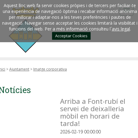
Aquest lloc web fa servir cookies pròpies i de tercers per faciliar-te
una experiència de navegació òptima i recabar informació anònima
per millorar i adaptar-nos a les teves preferències i pautes de
navegació. Navegar sense acceptar les cookies limitarà la visibilitat i
funcions del web. Per a més informació consulteu l´
avis legal
.
Acceptar Cookies
nici
>
Ajuntament
>
Imatge corporativa
Notícies
Arriba a Font-rubí el
servei de deixalleria
mòbil en horari de
tarda!
2026-02-19 00:00:00