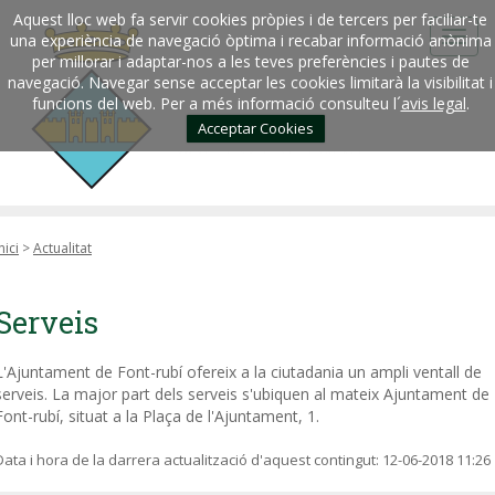
Aquest lloc web fa servir cookies pròpies i de tercers per faciliar-te
una experiència de navegació òptima i recabar informació anònima
per millorar i adaptar-nos a les teves preferències i pautes de
navegació. Navegar sense acceptar les cookies limitarà la visibilitat i
funcions del web. Per a més informació consulteu l´
avis legal
.
Acceptar Cookies
nici
>
Actualitat
Serveis
L'Ajuntament de Font-rubí ofereix a la ciutadania un ampli ventall de
serveis. La major part dels serveis s'ubiquen al mateix Ajuntament de
Font-rubí, situat a la Plaça de l'Ajuntament, 1.
Data i hora de la darrera actualització d'aquest contingut:
12-06-2018 11:26