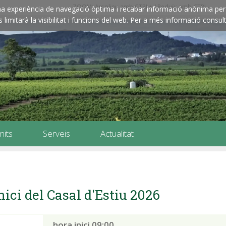
ZOOM: Amplieu amb CTRL+ / Reduïu amb CTRL-
e una experiència de navegació òptima i recabar informació anònima per 
imitarà la visibilitat i funcions del web. Per a més informació consult
mits
Serveis
Actualitat
nici del Casal d'Estiu 2026
hora inici 09:00