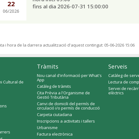
22
fins al dia 2026-07-31 15:00:00
06/2026
ta i hora de la darrera actualització d'aquest contingut:
05-06-2026 15:06
Tràmits
Serveis
Nou canal d'informació per What's
Catàleg de serv
App
i Cultural de
Lectura de comp
Catàleg de tràmits
Servei de recàr
Cita Prèvia a l'Organisme de
elèctrics
Gestió Tributària
Canvi de domicili del permís de
ions
circulació i/o permís de conducció
Carpeta ciutadana
Inscripcions a activitats i tallers
Urbanisme
arrers
Factura electrònica
es