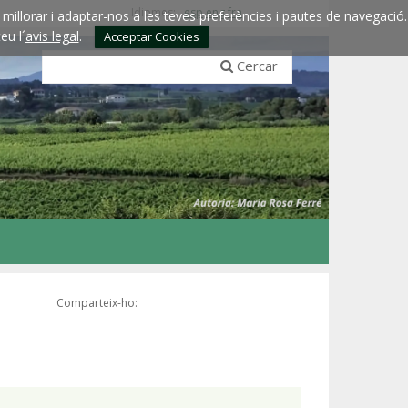
Idiomes:
esp
eng
fra
millorar i adaptar-nos a les teves preferències i pautes de navegació.
eu l´
avis legal
.
Acceptar Cookies
Cercar
Comparteix-ho: