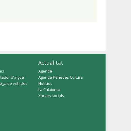
Actualitat
eis
Agenda
tador d'aigua
Agenda Penedès Cultura
rega de vehicles
Notícies
La Calaixera
Xarxes socials