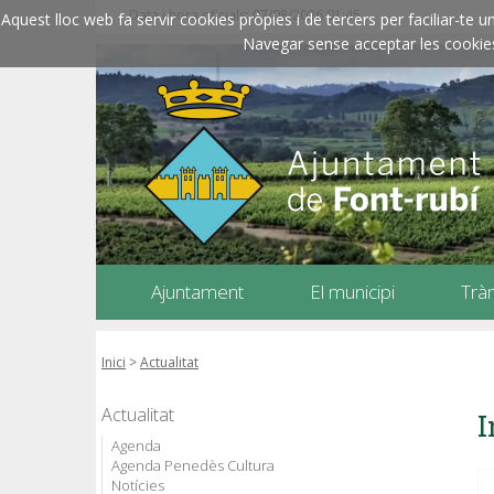
Data i hora oficials: 07/08/2026
01:45
Aquest lloc web fa servir cookies pròpies i de tercers per faciliar-t
Navegar sense acceptar les cookies l
Ajuntament
El municipi
Trà
Inici
>
Actualitat
Actualitat
I
Agenda
Agenda Penedès Cultura
Notícies