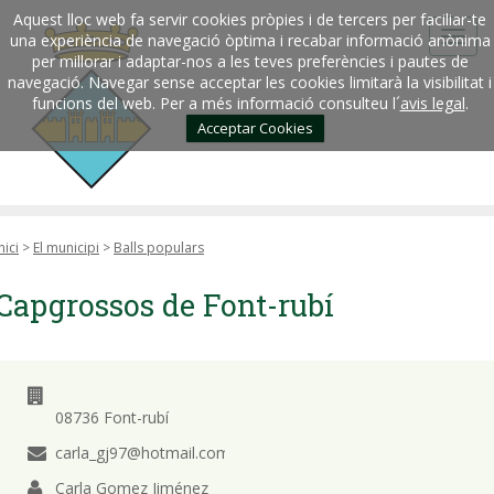
Aquest lloc web fa servir cookies pròpies i de tercers per faciliar-te
una experiència de navegació òptima i recabar informació anònima
per millorar i adaptar-nos a les teves preferències i pautes de
navegació. Navegar sense acceptar les cookies limitarà la visibilitat i
funcions del web. Per a més informació consulteu l´
avis legal
.
Acceptar Cookies
nici
>
El municipi
>
Balls populars
Capgrossos de Font-rubí
08736 Font-rubí
carla_gj97@hotmail.com
Carla Gomez Jiménez