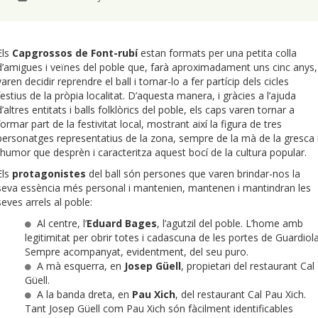
Els
Capgrossos de Font-rubí
estan formats per una petita colla
d’amigues i veïnes del poble que, farà aproximadament uns cinc anys,
varen decidir reprendre el ball i tornar-lo a fer partícip dels cicles
festius de la pròpia localitat. D’aquesta manera, i gràcies a l’ajuda
d’altres entitats i balls folklòrics del poble, els caps varen tornar a
formar part de la festivitat local, mostrant així la figura de tres
personatges representatius de la zona, sempre de la mà de la gresca 
l’humor que desprèn i caracteritza aquest bocí de la cultura popular.
Els
protagonistes
del ball són persones que varen brindar-nos la
seva essència més personal i mantenien, mantenen i mantindran les
seves arrels al poble:
Al centre, l’
Eduard Bages
, l’agutzil del poble. L’home amb
legitimitat per obrir totes i cadascuna de les portes de Guardiola
Sempre acompanyat, evidentment, del seu puro.
A mà esquerra, en
Josep Güell
, propietari del restaurant Cal
Güell.
A la banda dreta, en
Pau Xich
, del restaurant Cal Pau Xich.
Tant Josep Güell com Pau Xich són fàcilment identificables