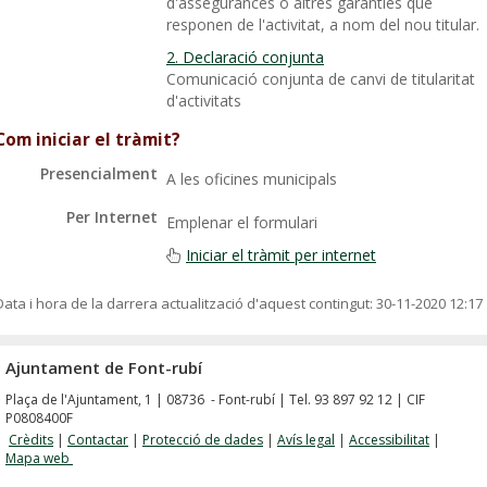
d'assegurances o altres garanties que
responen de l'activitat, a nom del nou titular.
2. Declaració conjunta
Comunicació conjunta de canvi de titularitat
d'activitats
Com iniciar el tràmit?
Presencialment
A les oficines municipals
Per Internet
Emplenar el formulari
Iniciar el tràmit per internet
Data i hora de la darrera actualització d'aquest contingut:
30-11-2020 12:17
Ajuntament de Font-rubí
Plaça de l'Ajuntament, 1 | 08736 - Font-rubí | Tel. 93 897 92 12 | CIF
P0808400F
Crèdits
|
Contactar
|
Protecció de dades
|
Avís legal
|
Accessibilitat
|
Mapa web