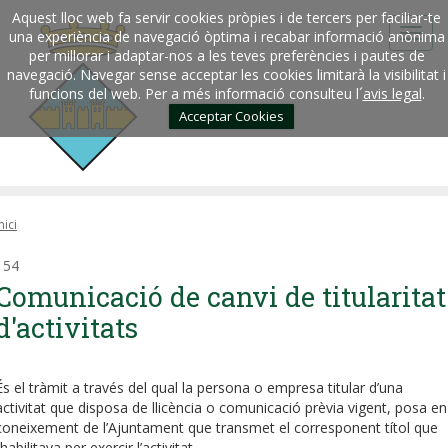
Aquest lloc web fa servir cookies pròpies i de tercers per faciliar-te
una experiència de navegació òptima i recabar informació anònima
per millorar i adaptar-nos a les teves preferències i pautes de
navegació. Navegar sense acceptar les cookies limitarà la visibilitat i
funcions del web. Per a més informació consulteu l´
avis legal
.
Acceptar Cookies
nici
154
Comunicació de canvi de titularitat
d'activitats
És el tràmit a través del qual la persona o empresa titular d’una
activitat que disposa de llicència o comunicació prèvia vigent, posa en
coneixement de l’Ajuntament que transmet el corresponent títol que
l’habilitava per exercir l’activitat.