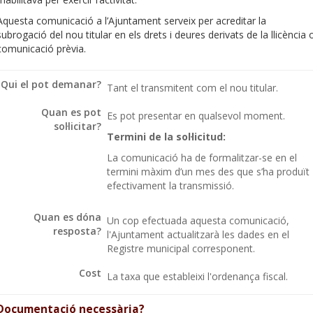
Aquesta comunicació a l’Ajuntament serveix per acreditar la
subrogació del nou titular en els drets i deures derivats de la llicència 
comunicació prèvia.
Qui el pot demanar?
Tant el transmitent com el nou titular.
Quan es pot
Es pot presentar en qualsevol moment.
sol·licitar?
Termini de la sol·licitud:
La comunicació ha de formalitzar-se en el
termini màxim d’un mes des que s’ha produït
efectivament la transmissió.
Quan es dóna
Un cop efectuada aquesta comunicació,
resposta?
l'Ajuntament actualitzarà les dades en el
Registre municipal corresponent.
Cost
La taxa que estableixi l'ordenança fiscal.
Documentació necessària?