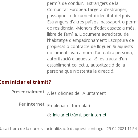
permís de conduir. -Estrangers de la
Comunitat Europea: targeta d'estranger,
passaport o document d'identitat del país. -
Estrangers d'altres països: passaport o permí
de residència. -Menors d'edat casats: a més,
llibre de família. Document acreditatiu de
l'habitatge d'empadronament: Escriptura de
propietat o contracte de lloguer. Si aquests
documents van a nom d'una altra persona,
autorització d'aquesta. -Si es tracta d'un
establiment col·lectiu, autorització de la
persona que n'ostenta la direcció.
Com iniciar el tràmit?
Presencialment
A les oficines de l'Ajuntament
Per Internet
Emplenar el formulari
Iniciar el tràmit per internet
Data i hora de la darrera actualització d'aquest contingut:
29-04-2021 11:54