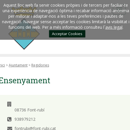
Aquest lloc web fa servir cookies pròpies i de tercers per faciliar-te
una experiència de navegació òptima i recabar informació anònima
per millorar i adaptar-nos a les teves preferències i pautes de
navegació. Navegar sense acceptar les cookies limitarà la visibilitat i
funcions del web. Per a més informació consulteu l´
avis legal
.
Acceptar Cookies
nici
>
Ajuntament
>
Regidories
Ensenyament
08736 Font-rubí
938979212
fontrubi@font-rubi.cat