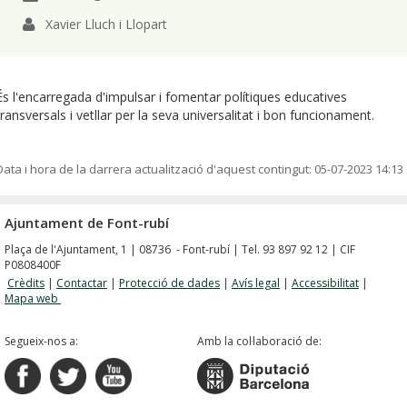
Xavier Lluch i Llopart
És l'encarregada d'impulsar i fomentar polítiques educatives
transversals i vetllar per la seva universalitat i bon funcionament.
Data i hora de la darrera actualització d'aquest contingut:
05-07-2023 14:13
Ajuntament de Font-rubí
Plaça de l'Ajuntament, 1 | 08736 - Font-rubí | Tel. 93 897 92 12 | CIF
P0808400F
Crèdits
|
Contactar
|
Protecció de dades
|
Avís legal
|
Accessibilitat
|
Mapa web
Segueix-nos a:
Amb la col·laboració de: