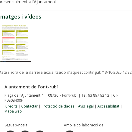
presencialment a l’Ajuntament.
Imatges i vídeos
Data i hora de la darrera actualització d'aquest contingut:
'13-10-2025 12:32
Ajuntament de Font-rubí
Plaça de l'Ajuntament, 1 | 08736 - Font-rubí | Tel. 93 897 92 12 | CIF
P0808400F
Crèdits
|
Contactar
|
Protecció de dades
|
Avís legal
|
Accessibilitat
|
Mapa web
Segueix-nos a:
Amb la col·laboració de: