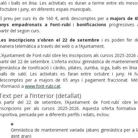
saló i balls en línia. Les activitats es duran a terme entre els meso
d’octubre i juny, en diferents espais municipals.
El preu per curs és de 160 €, amb descomptes per a
majors de 6
anys empadronats a Font-rubí
i
bonificacions
progressives 
partir del segon curs.
Les inscripcions s’obren el 22 de setembre
i es poden fer d
manera telemàtica a través del web o a l’Ajuntament.
L’Ajuntament de Font-rubí obre les inscripcions als cursos 2025-2026 
partir del 22 de setembre. L’oferta inclou: gimnàstica de manteniment
gimnàstica de tonificació i càrdio, pilates, zumba, ioga, balls en línia 
balls de saló. Les activitats es faran entre octubre i juny. Hi h
descomptes per a majors de 65 anys i pagament fraccionat. Mé
informació a
www.font-rubi.cat
.
Text per a l’interior (detallat)
A partir del 22 de setembre, l’Ajuntament de Font-rubí obre le
inscripcions per als cursos 2025-2026. Aquesta oferta formativa 
esportiva, pensada per a diferents perfils i edats, inclou:
Gimnàstica de manteniment variada (abans gimnàstica per a l
gent gran)