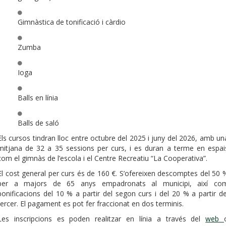
Gimnàstica de tonificació i càrdio
Zumba
Ioga
Balls en línia
Balls de saló
Els cursos tindran lloc entre octubre del 2025 i juny del 2026, amb un
mitjana de 32 a 35 sessions per curs, i es duran a terme en espai
com el gimnàs de l’escola i el Centre Recreatiu “La Cooperativa”.
El cost general per curs és de 160 €. S’ofereixen descomptes del 50 
per a majors de 65 anys empadronats al municipi, així co
bonificacions del 10 % a partir del segon curs i del 20 % a partir de
tercer. El pagament es pot fer fraccionat en dos terminis.
Les inscripcions es poden realitzar en línia a través del
web