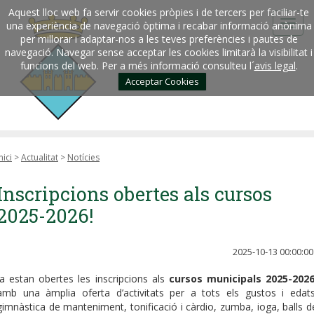
Aquest lloc web fa servir cookies pròpies i de tercers per faciliar-te
una experiència de navegació òptima i recabar informació anònima
per millorar i adaptar-nos a les teves preferències i pautes de
navegació. Navegar sense acceptar les cookies limitarà la visibilitat i
funcions del web. Per a més informació consulteu l´
avis legal
.
Acceptar Cookies
nici
>
Actualitat
>
Notícies
Inscripcions obertes als cursos
2025-2026!
2025-10-13 00:00:00
Ja estan obertes les inscripcions als
cursos municipals 2025-202
amb una àmplia oferta d’activitats per a tots els gustos i edats
gimnàstica de manteniment, tonificació i càrdio, zumba, ioga, balls d