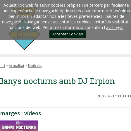
Aquest lloc web fa servir cookies pròpies i de tercers per faciliar-te
una experiència de navegació òptima i recabar informació anònima
per millorar i adaptar-nos a les teves preferències i pautes de
navegació. Navegar sense acceptar les cookies limitarà la visibilitat i
funcions del web. Per a més informació consulteu l´
avis legal
.
Acceptar Cookies
nici
>
Actualitat
>
Notícies
Banys nocturns amb DJ Erpion
2026-07-07 00:00:00
Imatges i vídeos