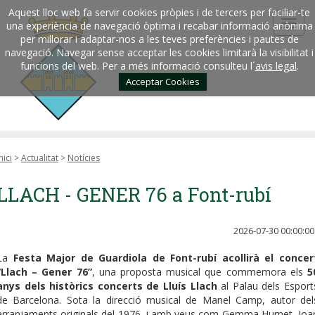
Aquest lloc web fa servir cookies pròpies i de tercers per faciliar-te
una experiència de navegació òptima i recabar informació anònima
per millorar i adaptar-nos a les teves preferències i pautes de
navegació. Navegar sense acceptar les cookies limitarà la visibilitat i
funcions del web. Per a més informació consulteu l´
avis legal
.
Acceptar Cookies
nici
>
Actualitat
>
Notícies
LLACH - GENER 76 a Font-rubí
2026-07-30 00:00:00
La
Festa Major de Guardiola de Font-rubí acollirà el concer
“Llach – Gener 76”
, una proposta musical que commemora els
5
anys dels històrics concerts de Lluís Llach
al Palau dels Esport
de Barcelona. Sota la direcció musical de Manel Camp, autor del
arranjaments originals del 1976, i amb veus com Gemma Humet, Joa