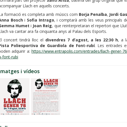
formarà part del projecte
Santi Arisa
, bateria del grup original que v
acompanyar Llach en aquells concerts.
La formació es completa amb músics com
Borja Penalba
,
Jordi Ga
Anna Bosch
i
Sofia Intrago
, i comptarà amb les veus principals d
Gemma Humet
i
Joan Reig
, que reinterpretaran el repertori que Lluí
Llach va cantar ara fa cinquanta anys al Palau dels Esports.
El concert tindrà lloc el
divendres 7 d’agost, a les 22:30 h
, a l
Pista Poliesportiva de Guardiola de Font-rubí
. Les entrades e
poden adquirir a:
https://www.entrapolis.com/entrades/llach-gener-76
a-font-rubi
Imatges i vídeos