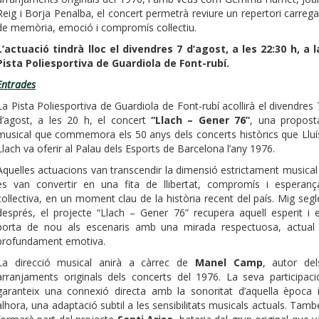
Reig i Borja Penalba, el concert permetrà reviure un repertori carrega
de memòria, emoció i compromís col·lectiu.
L’actuació tindrà lloc el divendres 7 d’agost, a les 22:30 h, a l
Pista Poliesportiva de Guardiola de Font-rubí.
Entrades
La Pista Poliesportiva de Guardiola de Font-rubí acollirà el divendres 
d’agost, a les 20 h, el concert
“Llach – Gener 76”
, una propost
musical que commemora els 50 anys dels concerts històrics que Lluí
Llach va oferir al Palau dels Esports de Barcelona l’any 1976.
Aquelles actuacions van transcendir la dimensió estrictament musical 
es van convertir en una fita de llibertat, compromís i esperanç
col·lectiva, en un moment clau de la història recent del país. Mig segl
després, el projecte “Llach – Gener 76” recupera aquell esperit i e
porta de nou als escenaris amb una mirada respectuosa, actual 
profundament emotiva.
La direcció musical anirà a càrrec de
Manel Camp
, autor del
arranjaments originals dels concerts del 1976. La seva participaci
garanteix una connexió directa amb la sonoritat d’aquella època i
alhora, una adaptació subtil a les sensibilitats musicals actuals. Tamb