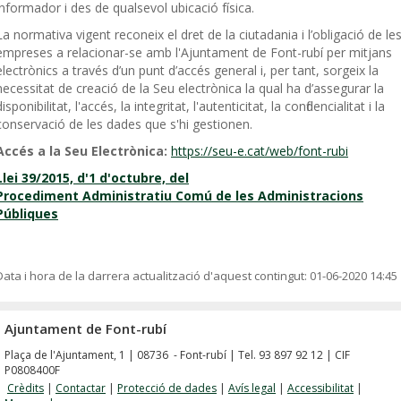
informador i des de qualsevol ubicació física.
La normativa vigent reconeix el dret de la ciutadania i l’obligació de le
empreses a relacionar-se amb l'Ajuntament de Font-rubí per mitjans
electrònics a través d’un punt d’accés general i, per tant, sorgeix la
necessitat de creació de la Seu electrònica la qual ha d’assegurar la
disponibilitat, l'accés, la integritat, l'autenticitat, la confidencialitat i la
conservació de les dades que s'hi gestionen.
Accés a la Seu Electrònica:
https://seu-e.cat/web/font-rubi
Llei 39/2015, d'1 d'octubre, del
Procediment Administratiu Comú de les Administracions
Públiques
Data i hora de la darrera actualització d'aquest contingut:
01-06-2020 14:45
Ajuntament de Font-rubí
Plaça de l'Ajuntament, 1 | 08736 - Font-rubí | Tel. 93 897 92 12 | CIF
P0808400F
Crèdits
|
Contactar
|
Protecció de dades
|
Avís legal
|
Accessibilitat
|