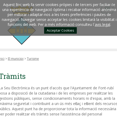
Aquest lloc web fa servir cookies pròpies i de tercers per faciliar-te
una experiència de navegació òptima i recabar informació anònima
per millorar i adaptar-nos a les teves preferències i pautes de
navegació. Navegar sense acceptar les cookies limitarà la visibilitat i
funcions del web. Per a més informació consulteu l´
avis legal
.
Acceptar Cookies
nici
>
El municipi
>
Turisme
Tràmits
La Seu Electrònica és un punt d'accés que l'Ajuntament de Font-rubí
posa a disposició de la ciutadania i de les empreses per realitzar les
gestions públiques, sense condicionaments horaris ni d'espai, amb la
màxima seguretat i contribuint a un ús més eficaç i eficient dels recurso
públics. Aquest punt ha de proporcionar tota la informació necessària
per poder realitzar els tràmits sense l’assistència del personal