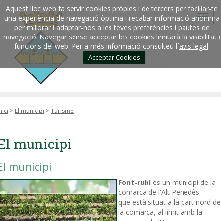
Aquest lloc web fa servir cookies pròpies i de tercers per faciliar-te
una experiència de navegació òptima i recabar informació anònima
per millorar i adaptar-nos a les teves preferències i pautes de
navegació. Navegar sense acceptar les cookies limitarà la visibilitat i
funcions del web. Per a més informació consulteu l´
avis legal
.
Acceptar Cookies
nici
>
El municipi
>
Turisme
El municipi
El municipi
Font-rubí
és un municipi de la
comarca de l'Alt Penedès
que està situat a la part nord de
la comarca, al límit amb la