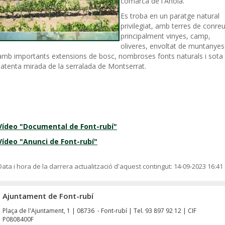
comarca de l'Anoia.
Es troba en un paratge natural
privilegiat, amb terres de conreu
principalment vinyes, camp,
oliveres, envoltat de muntanyes
amb importants extensions de bosc, nombroses fonts naturals i sota
l'atenta mirada de la serralada de Montserrat.
Vídeo "Documental de Font-rubí"
Vídeo "Anunci de Font-rubí"
Data i hora de la darrera actualització d'aquest contingut:
14-09-2023 16:41
Ajuntament de Font-rubí
Plaça de l'Ajuntament, 1 | 08736 - Font-rubí | Tel. 93 897 92 12 | CIF
P0808400F