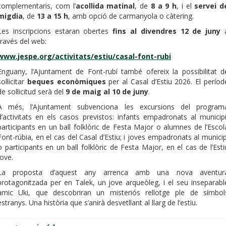
complementaris, com l’
acollida matinal
, de
8 a 9 h
, i el
servei d
migdia
, de
13 a 15 h
, amb opció de carmanyola o càtering.
Les inscripcions estaran obertes
fins al divendres 12 de juny
través del web:
www.jespe.org/activitats/estiu/casal-font-rubi
Enguany, l’Ajuntament de Font-rubí també ofereix la possibilitat d
sol·licitar
beques econòmiques
per al Casal d’Estiu 2026. El períod
de sol·licitud serà del
9 de maig al 10 de juny
.
A més, l’Ajuntament subvenciona les excursions del program
d’activitats en els casos previstos: infants empadronats al municipi
participants en un ball folklòric de Festa Major o alumnes de l’Escol
Font-rúbia, en el cas del Casal d’Estiu; i joves empadronats al municip
o participants en un ball folklòric de Festa Major, en el cas de l’Esti
Jove.
La proposta d’aquest any arrenca amb una nova aventur
protagonitzada per en Talek, un jove arqueòleg, i el seu inseparabl
amic Uki, que descobriran un misteriós rellotge ple de símbol
estranys. Una història que s’anirà desvetllant al llarg de l’estiu.