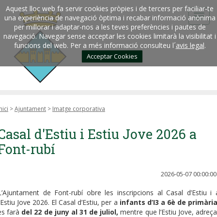
Aquest lloc web fa servir cookies pròpies i de tercers per faciliar-te
una experiència de navegació òptima i recabar informació anònima
per millorar i adaptar-nos a les teves preferències i pautes de
navegació. Navegar sense acceptar les cookies limitarà la visibilitat i
funcions del web. Per a més informació consulteu l´
avis legal
.
Acceptar Cookies
nici
>
Ajuntament
>
Imatge corporativa
Casal d'Estiu i Estiu Jove 2026 a
Font-rubí
2026-05-07 00:00:00
L’Ajuntament de Font-rubí obre les inscripcions al Casal d’Estiu i 
l’Estiu Jove 2026. El Casal d’Estiu, per a
infants d’I3 a 6è de primàri
es farà
del 22 de juny al 31 de juliol,
mentre que l’Estiu Jove, adreça