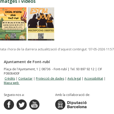
Imatges i vídeos
Data i hora de la darrera actualització d'aquest contingut:
'07-05-2026 11:57
Ajuntament de Font-rubí
Plaça de l'Ajuntament, 1 | 08736 - Font-rubí | Tel. 93 897 92 12 | CIF
P0808400F
Crèdits
|
Contactar
|
Protecció de dades
|
Avís legal
|
Accessibilitat
|
Mapa web
Segueix-nos a:
Amb la col·laboració de: