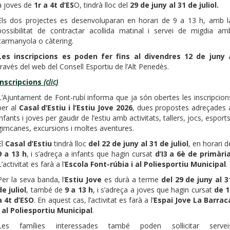
a joves de
1r a 4t d’ES
O, tindrà lloc del
29 de juny al 31 de juliol.
Els dos projectes es desenvoluparan en horari de 9 a 13 h, amb l
possibilitat de contractar acollida matinal i servei de migdia am
carmanyola o càtering.
Les inscripcions es poden fer fins al divendres 12 de juny
través del web del Consell Esportiu de l’Alt Penedès.
Inscripcions
(clic)
L’Ajuntament de Font-rubí informa que ja són obertes les inscripcion
per al
Casal d’Estiu i l’Estiu Jove 2026
, dues propostes adreçades 
infants i joves per gaudir de l’estiu amb activitats, tallers, jocs, esports
gimcanes, excursions i moltes aventures.
El
Casal d’Estiu
tindrà lloc
del 22 de juny al 31 de juliol
, en horari d
9 a 13 h
, i s’adreça a infants que hagin cursat
d’I3 a 6è de primàri
L’activitat es farà a l’
Escola Font-rúbia i al Poliesportiu Municipal
.
Per la seva banda, l’
Estiu Jove
es durà a terme
del 29 de juny al 3
de juliol
, també de
9 a 13 h
, i s’adreça a joves que hagin cursat
de 1
a 4t d’ESO
. En aquest cas, l’activitat es farà a l’
Espai Jove La Barrac
i al Poliesportiu Municipal
.
Les famílies interessades també poden sol·licitar servei