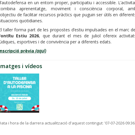
d’autodefensa en un entorn proper, participatiu i accessible. L’activita
combina aprenentatge, moviment i consciència corporal, am
l’objectiu de facilitar recursos pràctics que puguin ser útils en diferent
situacions quotidianes.
El taller forma part de les propostes d’estiu impulsades en el marc de
FontRu Estiu 2026
, que durant el mes de juliol ofereix activitat
lúdiques, esportives i de convivència per a diferents edats.
Inscripció prèvia
(aquí)
Imatges i vídeos
Data i hora de la darrera actualització d'aquest contingut:
'07-07-2026 09:36