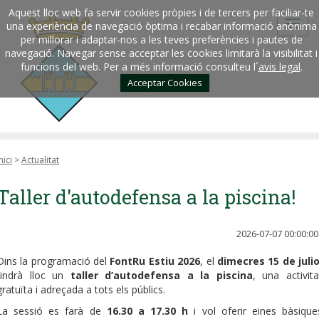
Aquest lloc web fa servir cookies pròpies i de tercers per faciliar-te
una experiència de navegació òptima i recabar informació anònima
per millorar i adaptar-nos a les teves preferències i pautes de
navegació. Navegar sense acceptar les cookies limitarà la visibilitat i
funcions del web. Per a més informació consulteu l´
avis legal
.
Acceptar Cookies
nici
>
Actualitat
Taller d'autodefensa a la piscina!
2026-07-07 00:00:00
Dins la programació del
FontRu Estiu 2026
, el
dimecres 15 de julio
tindrà lloc un
taller d’autodefensa a la piscina
, una activita
gratuïta i adreçada a tots els públics.
La sessió es farà de
16.30 a 17.30 h
i vol oferir eines bàsique