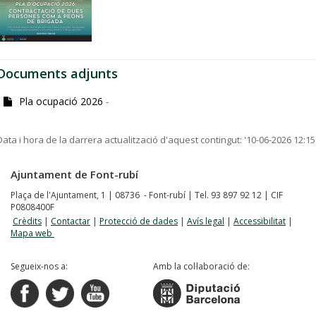
Documents adjunts
Pla ocupació 2026
-
Data i hora de la darrera actualització d'aquest contingut:
'10-06-2026 12:15
Ajuntament de Font-rubí
Plaça de l'Ajuntament, 1 | 08736 - Font-rubí | Tel. 93 897 92 12 | CIF
P0808400F
Crèdits
|
Contactar
|
Protecció de dades
|
Avís legal
|
Accessibilitat
|
Mapa web
Segueix-nos a:
Amb la col·laboració de: