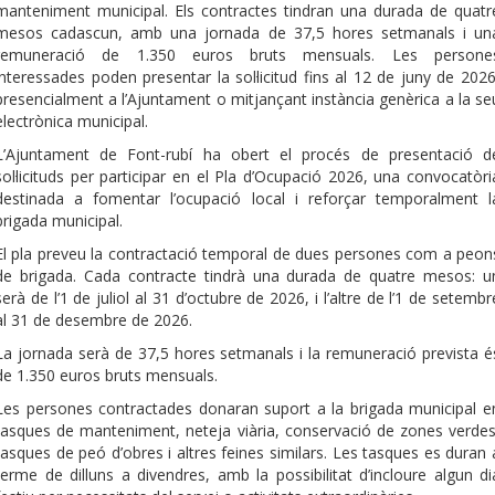
manteniment municipal. Els contractes tindran una durada de quatr
mesos cadascun, amb una jornada de 37,5 hores setmanals i un
remuneració de 1.350 euros bruts mensuals. Les persone
interessades poden presentar la sol·licitud fins al 12 de juny de 2026
presencialment a l’Ajuntament o mitjançant instància genèrica a la se
electrònica municipal.
L’Ajuntament de Font-rubí ha obert el procés de presentació d
sol·licituds per participar en el Pla d’Ocupació 2026, una convocatòri
destinada a fomentar l’ocupació local i reforçar temporalment l
brigada municipal.
El pla preveu la contractació temporal de dues persones com a peon
de brigada. Cada contracte tindrà una durada de quatre mesos: u
serà de l’1 de juliol al 31 d’octubre de 2026, i l’altre de l’1 de setembr
al 31 de desembre de 2026.
La jornada serà de 37,5 hores setmanals i la remuneració prevista é
de 1.350 euros bruts mensuals.
Les persones contractades donaran suport a la brigada municipal e
tasques de manteniment, neteja viària, conservació de zones verdes
tasques de peó d’obres i altres feines similars. Les tasques es duran 
terme de dilluns a divendres, amb la possibilitat d’incloure algun di