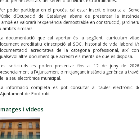
festiu per necessitats del servei o activitats extraordinàries.
Per poder participar en el procés, cal estar inscrit o inscrita al Serve
Públic d’Ocupació de Catalunya abans de presentar la instància
També es valorarà l’experiència demostrable en construcció, jardineri
o àmbits similars.
La documentació que cal aportar és la següent: currículum vitae
document acreditatiu d’inscripció al SOC, historial de vida laboral i/
documentació acreditativa de la categoria professional, així co
qualsevol altre document que acrediti els mèrits de què es disposa.
Les sol·licituds es poden presentar fins al 12 de juny de 2026
presencialment a l’Ajuntament o mitjançant instància genèrica a travé
de la seu electrònica municipal.
La informació completa es pot consultar al tauler electrònic d
l’Ajuntament de Font-rubí.
Imatges i vídeos