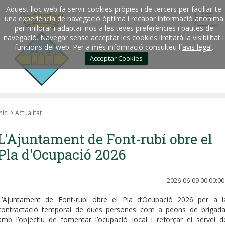
Aquest lloc web fa servir cookies pròpies i de tercers per faciliar-te
una experiència de navegació òptima i recabar informació anònima
per millorar i adaptar-nos a les teves preferències i pautes de
navegació. Navegar sense acceptar les cookies limitarà la visibilitat i
funcions del web. Per a més informació consulteu l´
avis legal
.
Acceptar Cookies
nici
>
Actualitat
L'Ajuntament de Font-rubí obre el
Pla d'Ocupació 2026
2026-06-09 00:00:00
L’Ajuntament de Font-rubí obre el Pla d’Ocupació 2026 per a l
contractació temporal de dues persones com a peons de brigada
amb l’objectiu de fomentar l’ocupació local i reforçar el servei d