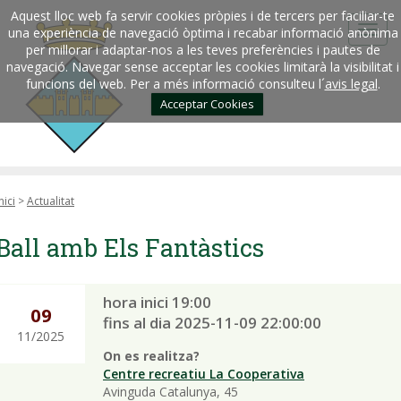
Aquest lloc web fa servir cookies pròpies i de tercers per faciliar-te
una experiència de navegació òptima i recabar informació anònima
per millorar i adaptar-nos a les teves preferències i pautes de
navegació. Navegar sense acceptar les cookies limitarà la visibilitat i
funcions del web. Per a més informació consulteu l´
avis legal
.
Acceptar Cookies
nici
>
Actualitat
Ball amb Els Fantàstics
hora inici 19:00
09
fins al dia 2025-11-09 22:00:00
11/2025
On es realitza?
Centre recreatiu La Cooperativa
Avinguda Catalunya, 45