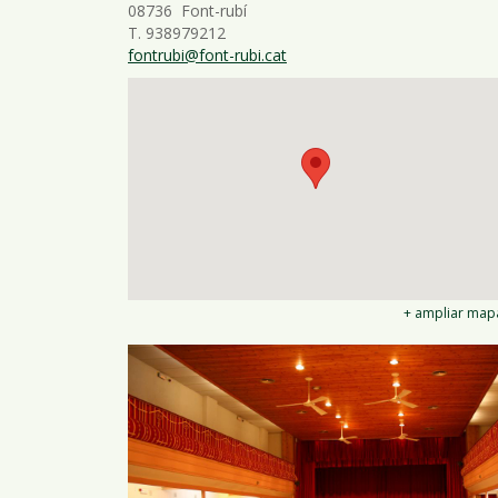
08736 Font-rubí
T. 938979212
fontrubi@font-rubi.cat
+ ampliar map