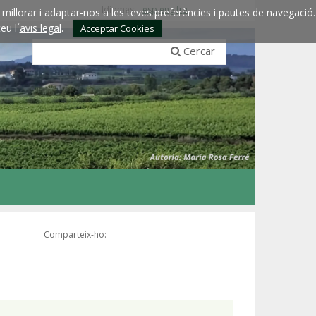
Idiomes:
esp
eng
fra
millorar i adaptar-nos a les teves preferències i pautes de navegació.
eu l´
avis legal
.
Acceptar Cookies
Cercar
Comparteix-ho: