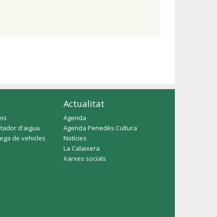
Actualitat
eis
Agenda
tador d'aigua
Agenda Penedès Cultura
rega de vehicles
Notícies
La Calaixera
Xarxes socials